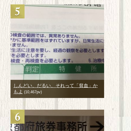
しんどい、だるい、それって「貧血」か
もよ
(10,467pv)