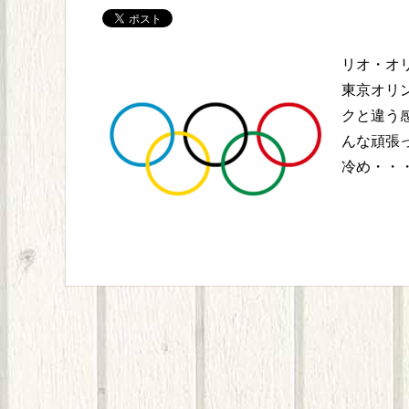
リオ・オ
東京オリ
クと違う
んな頑張
冷め・・