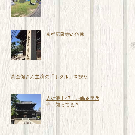
京都広隆寺の仏像
高倉健さん主演の「ホタル」を観た
赤穂浪士47士が眠る泉岳
寺 知ってる？