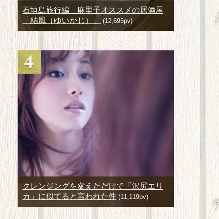
石垣島旅行編 麻里子オススメの居酒屋
「結風（ゆいかじ）」
(12,695pv)
クレンジングを変えただけで「沢尻エリ
カ」に似てると言われた件
(11,119pv)