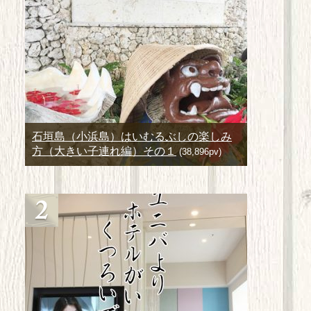
石垣島（小浜島）はいむるぶしの楽しみ
方（大きい子連れ編）その１
(38,896pv)