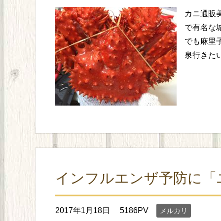
カニ通販美味しいよ(๑´ڡ
で有名な
でも麻里
泉行きた
インフルエンザ予防に「
2017年1月18日
5186PV
メルカリ