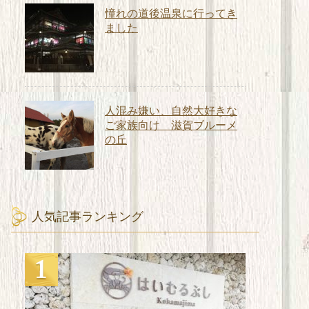
憧れの道後温泉に行ってき
ました
人混み嫌い、自然大好きな
ご家族向け 滋賀ブルーメ
の丘
人気記事ランキング